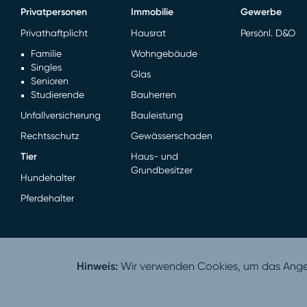
Privatpersonen
Immobilie
Gewerbe
Privathaftplicht
Hausrat
Persönl. D&O
Familie
Wohngebäude
Singles
Glas
Senioren
Studierende
Bauherren
Unfallversicherung
Bauleistung
Rechtsschutz
Gewässerschaden
Tier
Haus- und
Grundbesitzer
Hundehalter
Pferdehalter
Hinweis:
Wir verwenden Cookies, um das Angebo
V 1.13.1 - 06.08.2026 20:22:45