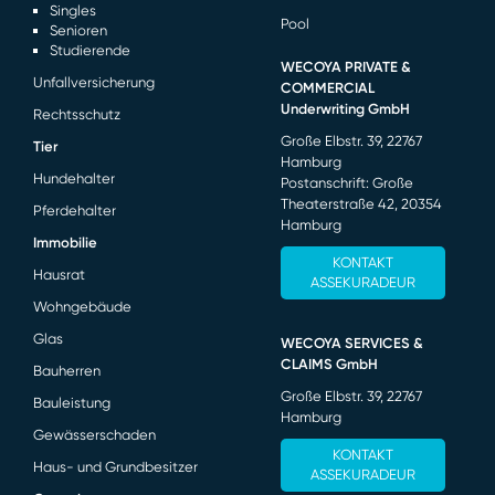
Singles
Pool
Senioren
Studierende
WECOYA PRIVATE &
Unfallversicherung
COMMERCIAL
Underwriting GmbH
Rechtsschutz
Große Elbstr. 39, 22767
Tier
Hamburg
Hundehalter
Postanschrift: Große
Theaterstraße 42, 20354
Pferdehalter
Hamburg
Immobilie
KONTAKT
Hausrat
ASSEKURADEUR
Wohngebäude
Glas
WECOYA SERVICES &
CLAIMS GmbH
Bauherren
Große Elbstr. 39, 22767
Bauleistung
Hamburg
Gewässerschaden
KONTAKT
Haus- und Grundbesitzer
ASSEKURADEUR