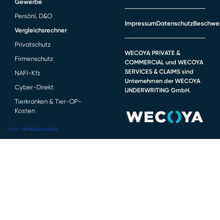
Gewerbe
Persönl. D&O
Impressum
Datenschutz
Beschwe
Vergleichsrechner
Privatschutz
WECOYA PRIVATE &
Firmenschutz
COMMERCIAL und WECOYA
SERVICES & CLAIMS sind
NAFI-Kfz
Unternehmen der WECOYA
Cyber-Direkt
UNDERWRITING GmbH.
Tierkranken & Tier-OP-
Kosten
V 1.13.1 - 09.08.2026 10:43:52