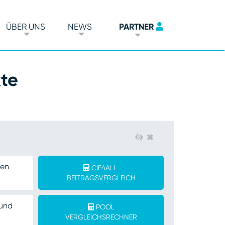
ÜBER UNS
NEWS
PARTNER
te
×
nen
CIF4ALL
BEITRAGSVERGLEICH
 und
POOL
VERGLEICHSRECHNER