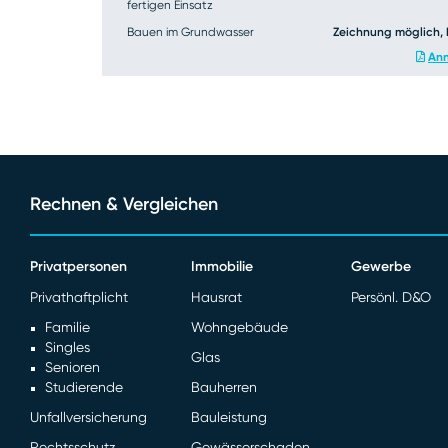
fertigen Einsatz
Bauen im Grundwasser
Zeichnung möglich, 
Ann
Rechnen & Vergleichen
Privatpersonen
Immobilie
Gewerbe
Privathaftplicht
Hausrat
Persönl. D&O
Familie
Wohngebäude
Singles
Glas
Senioren
Studierende
Bauherren
Unfallversicherung
Bauleistung
Rechtsschutz
Gewässerschaden