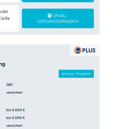
oder
CIF4ALL
arife
LEISTUNGSVERGLEICH
ung
Antrag / Angebot
GEV
versichert
bis 5.000 €
bis 5.000 €
versichert