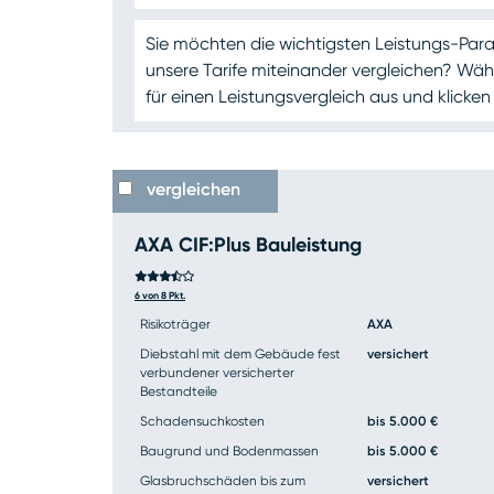
Sie möchten die wichtigsten Leistungs-Par
unsere Tarife miteinander vergleichen? Wähle
für einen Leistungsvergleich aus und klicke
vergleichen
AXA CIF:Plus Bauleistung
6 von 8 Pkt.
Risikoträger
AXA
Diebstahl mit dem Gebäude fest
versichert
verbundener versicherter
Bestandteile
Schadensuchkosten
bis 5.000 €
Baugrund und Bodenmassen
bis 5.000 €
Glasbruchschäden bis zum
versichert