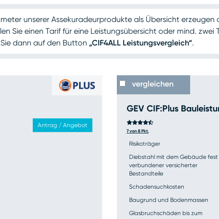
ameter unserer Assekuradeur­produkte als Übersicht erzeugen 
n Sie einen Tarif für eine Leistungsübersicht oder mind. zwei T
n Sie dann auf den Button
„CIF4ALL Leistungsvergleich“
.
vergleichen
GEV CIF:Plus Bauleist
Antrag / Angebot
7 von 8 Pkt.
Risikoträger
Diebstahl mit dem Gebäude fest
verbundener versicherter
Bestandteile
Schadensuchkosten
Baugrund und Bodenmassen
Glasbruchschäden bis zum