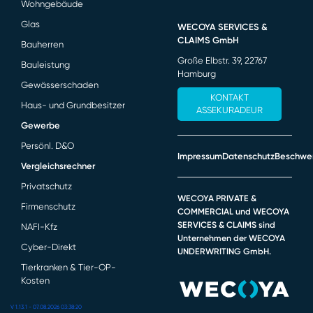
Wohngebäude
Glas
WECOYA SERVICES &
CLAIMS GmbH
Bauherren
Große Elbstr. 39, 22767
Bauleistung
Hamburg
Gewässerschaden
KONTAKT
Haus- und Grundbesitzer
ASSEKURADEUR
Gewerbe
Persönl. D&O
Impressum
Datenschutz
Beschwe
Vergleichsrechner
Privatschutz
WECOYA PRIVATE &
Firmenschutz
COMMERCIAL und WECOYA
SERVICES & CLAIMS sind
NAFI-Kfz
Unternehmen der WECOYA
Cyber-Direkt
UNDERWRITING GmbH.
Tierkranken & Tier-OP-
Kosten
V 1.13.1 - 07.08.2026 03:38:20