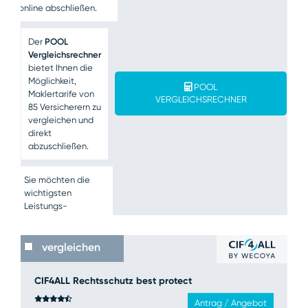
online abschließen.
Der
POOL
Vergleichsrechner
bietet Ihnen die
Möglichkeit,
POOL
Maklertarife von
VERGLEICHSRECHNER
85 Versicherern zu
vergleichen und
direkt
abzuschließen.
Sie möchten die
wichtigsten
Leistungs-
Parameter unserer
Assekuradeur­
produkte als
vergleichen
Übersicht erzeugen
oder unsere Tarife
CIF4ALL Rechtsschutz best protect
miteinander
vergleichen?
CIF4ALL
Antrag / Angebot