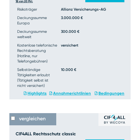
LEISTUNGSVERGLEICH
Wählen Sie einen
18 von 20 Pkt.
Tarif für eine
Risikoträger
Allianz Versicherungs-AG
Leistungsübersicht
Deckungssumme
3.000.000 €
oder mind. zwei
Europa
Tarife für einen
Leistungsvergleich
Deckungssumme
300.000 €
aus und klicken Sie
weltweit
dann auf den
Kostenlose telefonische
versichert
Button
„CIF4ALL
Rechtsberatung
Leistungsvergleich“
.
(Hotline, nur
Telefongebühren)
Selbständige
10.000 €
Tätigkeiten erlaubt
(Tätigkeit selbst ist
nicht versichert)
Highlights
Annahmerichtlinien
Bedingungen
vergleichen
CIF4ALL Rechtsschutz classic