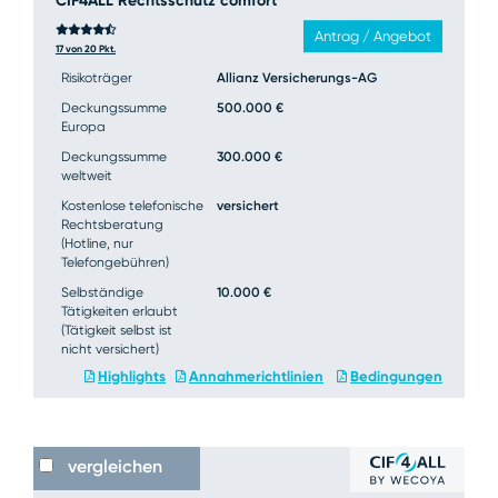
CIF4ALL Rechtsschutz comfort
Antrag / Angebot
17 von 20 Pkt.
Risikoträger
Allianz Versicherungs-AG
Deckungssumme
500.000 €
Europa
Deckungssumme
300.000 €
weltweit
Kostenlose telefonische
versichert
Rechtsberatung
(Hotline, nur
Telefongebühren)
Selbständige
10.000 €
Tätigkeiten erlaubt
(Tätigkeit selbst ist
nicht versichert)
Highlights
Annahmerichtlinien
Bedingungen
vergleichen