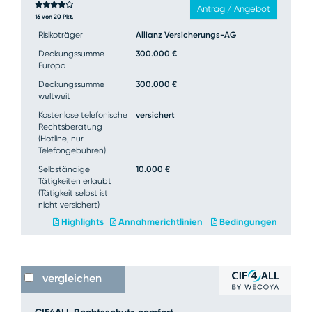
Antrag / Angebot
16 von 20 Pkt.
Risikoträger
Allianz Versicherungs-AG
Deckungssumme
300.000 €
Europa
Deckungssumme
300.000 €
weltweit
Kostenlose telefonische
versichert
Rechtsberatung
(Hotline, nur
Telefongebühren)
Selbständige
10.000 €
Tätigkeiten erlaubt
(Tätigkeit selbst ist
nicht versichert)
Highlights
Annahmerichtlinien
Bedingungen
vergleichen