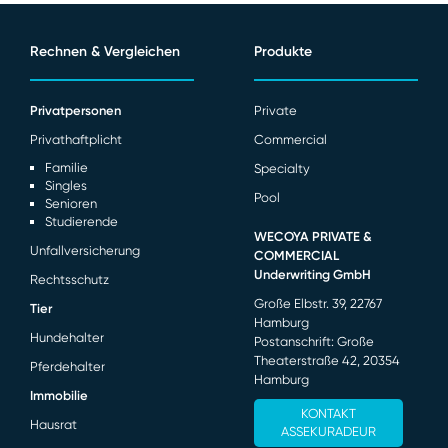
Rechnen & Vergleichen
Produkte
Privatpersonen
Private
Privathaftplicht
Commercial
Familie
Specialty
Singles
Pool
Senioren
Studierende
WECOYA PRIVATE &
Unfallversicherung
COMMERCIAL
Underwriting GmbH
Rechtsschutz
Große Elbstr. 39, 22767
Tier
Hamburg
Hundehalter
Postanschrift: Große
Theaterstraße 42, 20354
Pferdehalter
Hamburg
Immobilie
KONTAKT
Hausrat
ASSEKURADEUR